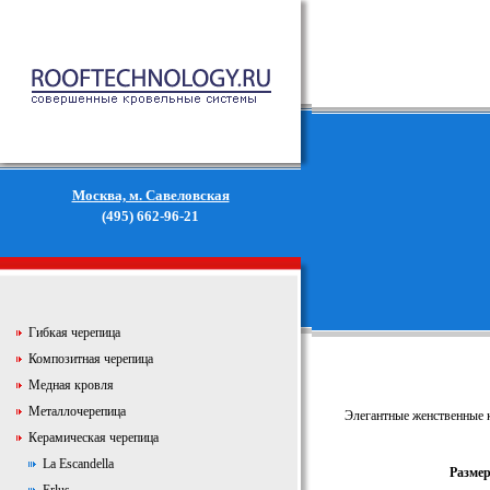
Москва, м. Савеловская
(495) 662-96-21
Гибкая черепица
Композитная черепица
Медная кровля
Металлочерепица
Элегантные женственные к
Керамическая черепица
La Escandella
Разме