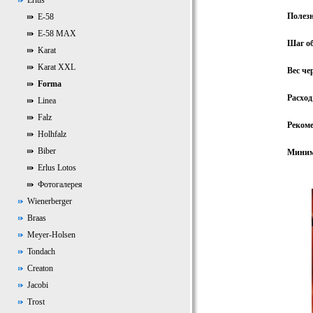
Erlus
Полез
E-58
E-58 MAX
Шаг о
Karat
Karat XXL
Вес че
Forma
Расход
Linea
Falz
Реком
Holhfalz
Biber
Миним
Erlus Lotos
Фотогалерея
Wienerberger
Braas
Meyer-Holsen
Tondach
Creaton
Jacobi
Trost