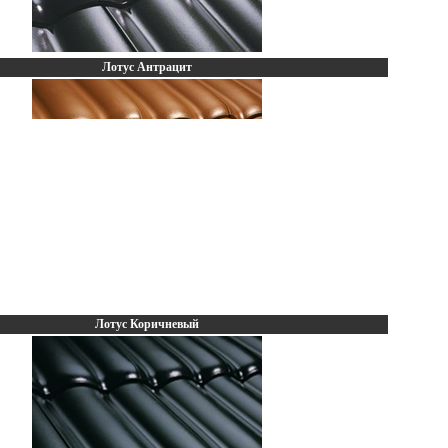
Лотус Антрацит
Лотус Коричневый