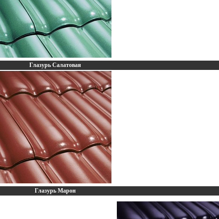
Глазурь Салатовая
Глазурь Марон