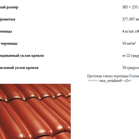
ный размер
385 × 255
брешетки
377-397 м
репицы
4 кг/шт.
(4
 черепицы
10 шт/м²
ендованный уклон кровли
от 22 град
альный уклон кровли
10 градус
Цветовая гамма черепицы Forma
<><>< mce_serialized=
«2
»>