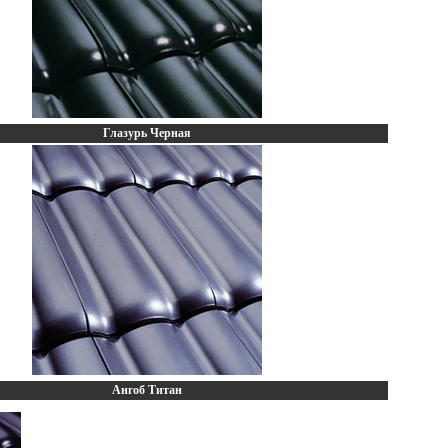
Глазурь Черная
Ангоб Титан