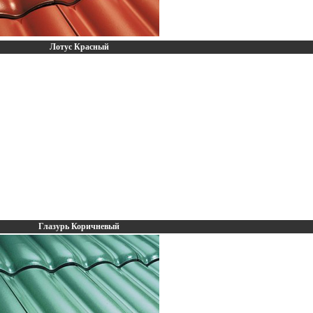
Лотус Красный
Глазурь Коричневый