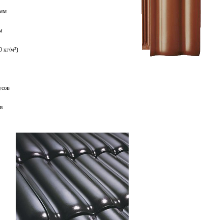
 мм
м
0
кг/м²)
усов
ов