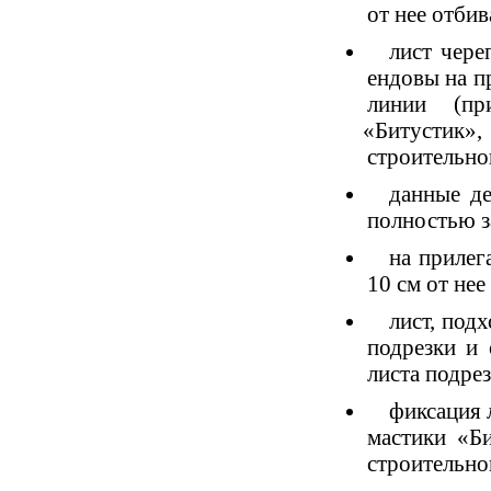
от нее отбив
лист чере
ендовы на пр
линии
(
пр
«
Битустик
строительно
данные де
полностью з
на прилег
10 см от нее
лист, под
подрезки и 
листа подрез
фиксация 
мастики
«
Б
строительно