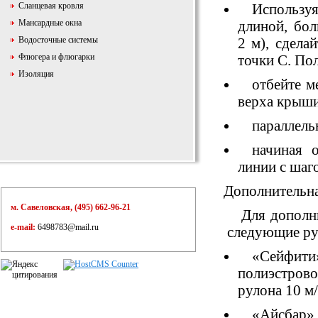
Сланцевая кровля
Использу
Мансардные окна
длиной, бо
Водосточные системы
2 м), сдела
Флюгера и флюгарки
точки С. По
Изоляция
отбейте 
верха крыши
параллель
начиная 
линии с шаго
Дополнительн
м. Савеловская, (495) 662-96-21
Для дополн
e-mail:
6498783@mail.ru
следующие ру
«
Сейфит
полиэстров
рулона 10 м/
«
Айсбар»