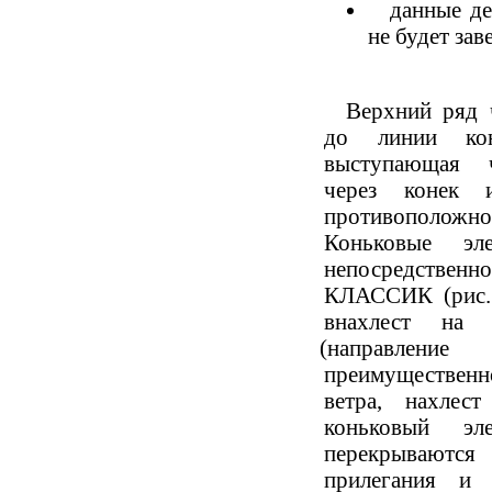
данные де
не будет зав
Верхний ряд 
до линии кон
выступающая ч
через конек 
противоположном
Коньковые эле
непосредственно
КЛАССИК
(
рис
внахлест на
(
направлен
преимуществен
ветра, нахлес
коньковый эл
перекрываются
прилегания и 