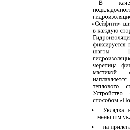
В качес
подкладочног
гидроизоля
«
Сейфити» ши
в каждую стор
Гидроизоля
фиксируется 
шагом 
гидроизоля
черепица фи
мастикой
наплавляе
теплового с
Устройство 
способом
«
По
Укладка 
меньшим ук
на прилег