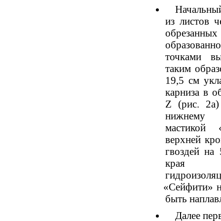
Начальны
из листов 
обрезан
образова
точками вы
таким обра
19,5 см ук
карниза в о
Z
(
рис. 2а
нижнему
мастикой
верхней кро
гвоздей на
края п
гидроизол
«
Сейфити» н
быть наплав
Далее пер