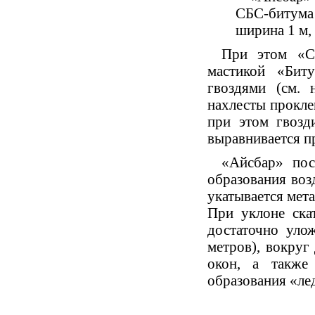
СБС-битума
ширина 1 м, 
При этом
«
С
мастикой
«
Бит
гвоздями
(
см. 
нахлесты прокле
при этом гвозд
выравнивается п
«
Айсбар» пос
образования воз
укатывается мет
При уклоне ска
достаточно уло
метров), вокруг
окон, а также
образования
«
ле