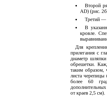
Второй ря
AD)
(
рис. 2б
Третий — 
В указан
кровле. Сп
выравнивани
Для креплени
прилегания с г
диаметр шляпки
обрешетки. Ка
таким образом,
листа черепицы
более 60 гра
дополнительных 
от краев 2,5 см).