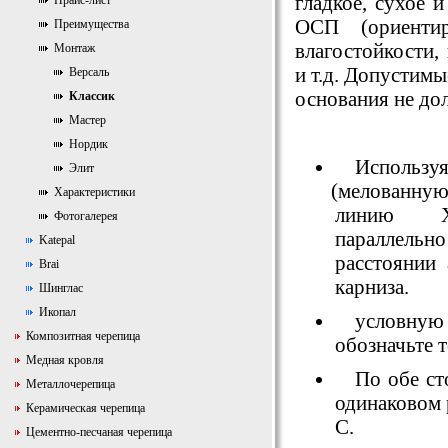
гладкое, сухое 
Прайс-лист
ОСП
(
ориенти
Преимущества
влагостойкости,
Монтаж
и т.д. Допустим
Версаль
основания не до
Классик
Мастер
Нордик
Использу
Элит
(
мелованную
Характеристики
линию X
Фотогалерея
параллельн
Katepal
расстоянии
Brai
карниза.
Шинглас
Икопал
условную 
Композитная черепица
обозначьте 
Медная кровля
По обе ст
Металлочерепица
одинаковом 
Керамическая черепица
С.
Цементно-песчаная черепица