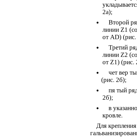
укладываетс
2а);
Второй ря
линии Z1
(
с
от AD)
(
рис.
Третий ря
линии Z2
(
с
от Z1)
(
рис. 
чет вер ты
(
рис. 2б);
пя тый ря
2б);
в указанн
кровле.
Для креплени
гальванизирован