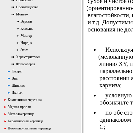
сухое и чистое 
Прайс-лист
(
ориентированно
Преимущества
влагостойкости,
Монтаж
и т.д. Допустим
Версаль
основания не до
Классик
Мастер
Нордик
Использу
Элит
(
мелованную
Характеристики
линию XY, 
Фотогалерея
параллельно
Katepal
расстоянии 
Brai
карниза;
Шинглас
Икопал
условную 
Композитная черепица
обозначьте 
Медная кровля
по обе ст
Металлочерепица
одинаковом 
Керамическая черепица
С;
Цементно-песчаная черепица