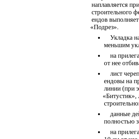
наплавляется пр
строительного ф
ендов выполняет
«
Подрез».
Укладка н
меньшим ук
на прилег
от нее отбив
лист череп
ендовы на пр
линии
(
при 
«
Битустик»,
строительно
данные дей
полностью з
на прилег