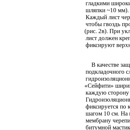
гладкими широк
шляпки ~10 мм).
Каждый лист чер
чтобы гвоздь пр
(
рис. 2в). При ук
лист должен кре
фиксируют верхни
В качестве за
подкладочного с
гидроизоляцион
«
Сейфити» шири
каждую сторону 
Гидроизоляцион
фиксируется по 
шагом 10 см. На
мембрану черепи
битумной масти