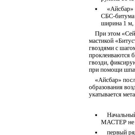
«
Айсбар» 
СБС-битума 
ширина 1 м, 
При этом
«
Сей
мастикой
«
Битус
гвоздями с шаго
проклеиваются б
гвозди, фиксиру
при помощи шпат
«
Айсбар» посл
образования воз
укатывается мет
Начальный
МАСТЕР не 
первый ря