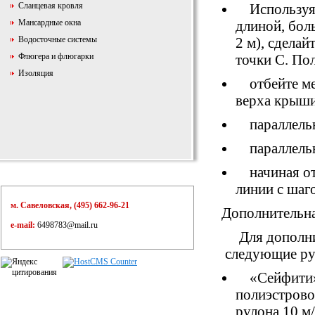
Сланцевая кровля
Используя
Мансардные окна
длиной, бол
Водосточные системы
2 м), сделай
Флюгера и флюгарки
точки С. По
Изоляция
отбейте м
верха крыши
параллель
параллель
начиная о
линии с шаго
м. Савеловская, (495) 662-96-21
Дополнительн
e-mail:
6498783@mail.ru
Для дополн
следующие ру
«
Сейфити»
полиэстрово
рулона 10 м/