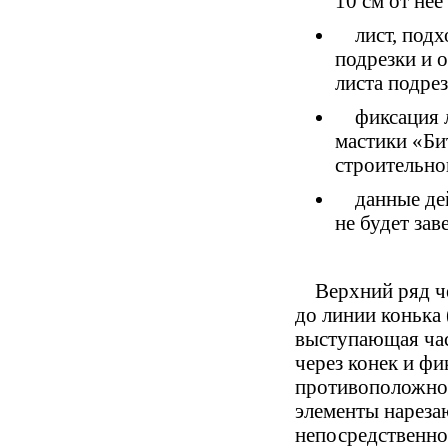
10 см от нее
лист, подх
подрезки и 
листа подрез
фиксация 
мастики
«
Би
строительно
данные де
не будет зав
Верхний ряд ч
до линии конька
выступающая час
через конек и фи
противоположном
элементы нареза
непосредственно